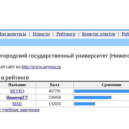
ои конкурсы
|
Новости
|
Рейтинги
|
Конкурс ответов
|
Рей
городский государственный университет (Нижег
ый сайт на
http://www.neyron.ru
в рейтинге
Название
Балл
Сравнение
МГУИЭ
467791
НижегорГУ
236958
МАИ
132018
 учебные заведения