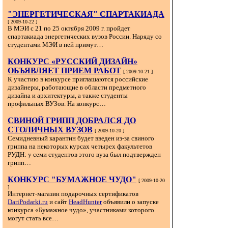
"ЭНЕРГЕТИЧЕСКАЯ" СПАРТАКИАДА
[ 2009-10-22 ]
В МЭИ с 21 по 25 октября 2009 г. пройдет
спартакиада энергетических вузов России. Наряду со
студентами МЭИ в ней примут…
КОНКУРС «РУССКИЙ ДИЗАЙН»
ОБЪЯВЛЯЕТ ПРИЕМ РАБОТ
[ 2009-10-21 ]
К участию в конкурсе приглашаются российские
дизайнеры, работающие в области предметного
дизайна и архитектуры, а также студенты
профильных ВУЗов. На конкурс…
СВИНОЙ ГРИПП ДОБРАЛСЯ ДО
СТОЛИЧНЫХ ВУЗОВ
[ 2009-10-20 ]
Семидневный карантин будет введен из-за свиного
гриппа на некоторых курсах четырех факультетов
РУДН: у семи студентов этого вуза был подтвержден
грипп…
КОНКУРС "БУМАЖНОЕ ЧУДО"
[ 2009-10-20
]
Интернет-магазин подарочных сертификатов
DariPodarki.ru
и сайт
HeadHunter
объявили о запуске
конкурса «Бумажное чудо», участниками которого
могут стать все…