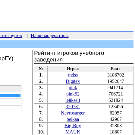
тинг вузов
|
Наши модераторы
Рейтинг игроков учебного
орГУ)
заведения
№
Игрок
Балл
1.
mdss
3186702
2.
Digitex
1952647
3.
pink
941714
4.
pink52
706721
5.
lelikself
521824
6.
320781
123456
7.
Neyrosurger
62957
8.
belkaa
42967
9.
Big-Boy
35803
10.
MAUK
18607