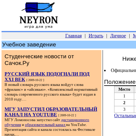
Главная
|
Играть
|
Личное
|
М
Учебное заведение
Студенческие новости от
Ниже
Сачок.Ру
Официальн
РУССКИЙ ЯЗЫК ПОДОГНАЛИ ПОД
XXI ВЕК
[ 2009-10-22 ]
Положение 
В новый словарь русского языка войдут слова
Место
«фриланс» и «айсикью». «Комплексный нормативный
словарь современного русского языка» будет издан в
1
2010 году.…
2
МГУ ЗАПУСТИЛ ОБРАЗОВАТЕЛЬНЫЙ
3
КАНАЛ НА YOUTUBE
Остальные
[ 2009-10-22 ]
МГУ Ломоносова запустил сайт
дистанционного
обучения
и
образовательный канал
на YouTube.
Презентация сайта и канала состоялась на Фестивале
науки,…