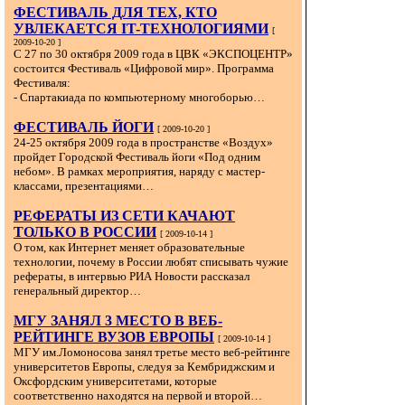
ФЕСТИВАЛЬ ДЛЯ ТЕХ, КТО
УВЛЕКАЕТСЯ IT-ТЕХНОЛОГИЯМИ
[
2009-10-20 ]
С 27 по 30 октября 2009 года в ЦВК «ЭКСПОЦЕНТР»
состоится Фестиваль «Цифровой мир». Программа
Фестиваля:
- Спартакиада по компьютерному многоборью…
ФЕСТИВАЛЬ ЙОГИ
[ 2009-10-20 ]
24-25 октября 2009 года в пространстве «Воздух»
пройдет Городской Фестиваль йоги «Под одним
небом». В рамках мероприятия, наряду с мастер-
классами, презентациями…
РЕФЕРАТЫ ИЗ СЕТИ КАЧАЮТ
ТОЛЬКО В РОССИИ
[ 2009-10-14 ]
О том, как Интернет меняет образовательные
технологии, почему в России любят списывать чужие
рефераты, в интервью РИА Новости рассказал
генеральный директор…
МГУ ЗАНЯЛ 3 МЕСТО В ВЕБ-
РЕЙТИНГЕ ВУЗОВ ЕВРОПЫ
[ 2009-10-14 ]
МГУ им.Ломоносова занял третье место веб-рейтинге
университетов Европы, следуя за Кембриджским и
Оксфордским университетами, которые
соответственно находятся на первой и второй…