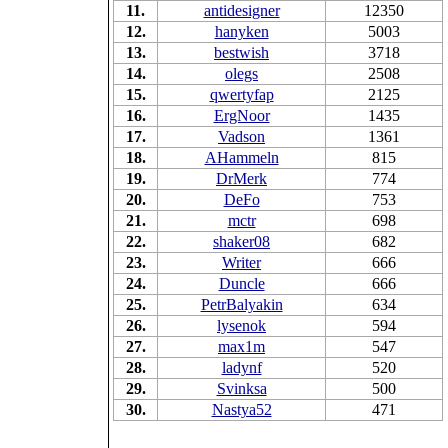
11.
antidesigner
12350
12.
hanyken
5003
13.
bestwish
3718
14.
olegs
2508
15.
qwertyfap
2125
16.
ErgNoor
1435
17.
Vadson
1361
18.
AHammeln
815
19.
DrMerk
774
20.
DeFo
753
21.
mctr
698
22.
shaker08
682
23.
Writer
666
24.
Duncle
666
25.
PetrBalyakin
634
26.
lysenok
594
27.
max1m
547
28.
ladynf
520
29.
Svinksa
500
30.
Nastya52
471