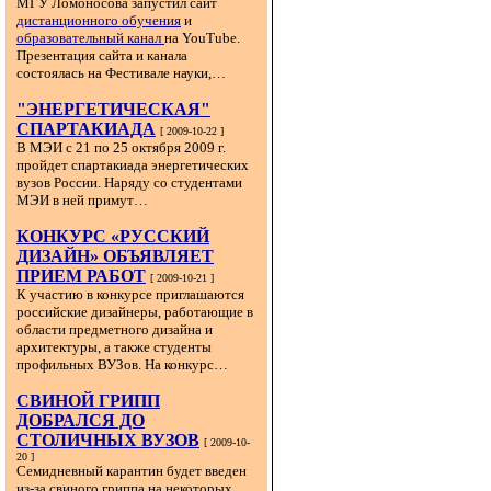
МГУ Ломоносова запустил сайт
дистанционного обучения
и
образовательный канал
на YouTube.
Презентация сайта и канала
состоялась на Фестивале науки,…
"ЭНЕРГЕТИЧЕСКАЯ"
СПАРТАКИАДА
[ 2009-10-22 ]
В МЭИ с 21 по 25 октября 2009 г.
пройдет спартакиада энергетических
вузов России. Наряду со студентами
МЭИ в ней примут…
КОНКУРС «РУССКИЙ
ДИЗАЙН» ОБЪЯВЛЯЕТ
ПРИЕМ РАБОТ
[ 2009-10-21 ]
К участию в конкурсе приглашаются
российские дизайнеры, работающие в
области предметного дизайна и
архитектуры, а также студенты
профильных ВУЗов. На конкурс…
СВИНОЙ ГРИПП
ДОБРАЛСЯ ДО
СТОЛИЧНЫХ ВУЗОВ
[ 2009-10-
20 ]
Семидневный карантин будет введен
из-за свиного гриппа на некоторых