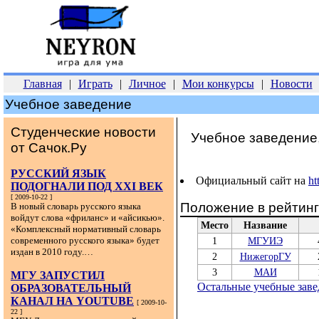
Главная
|
Играть
|
Личное
|
Мои конкурсы
|
Новости
Учебное заведение
Студенческие новости
Учебное заведение,
от Сачок.Ру
РУССКИЙ ЯЗЫК
Официальный сайт на
ht
ПОДОГНАЛИ ПОД XXI ВЕК
[ 2009-10-22 ]
Положение в рейтин
В новый словарь русского языка
войдут слова «фриланс» и «айсикью».
Место
Название
«Комплексный нормативный словарь
современного русского языка» будет
1
МГУИЭ
издан в 2010 году.…
2
НижегорГУ
3
МАИ
МГУ ЗАПУСТИЛ
Остальные учебные заве
ОБРАЗОВАТЕЛЬНЫЙ
КАНАЛ НА YOUTUBE
[ 2009-10-
22 ]