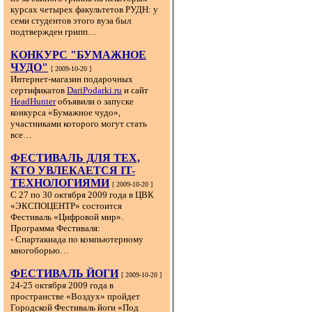
курсах четырех факультетов РУДН: у
семи студентов этого вуза был
подтвержден грипп…
КОНКУРС "БУМАЖНОЕ
ЧУДО"
[ 2009-10-20 ]
Интернет-магазин подарочных
сертификатов
DariPodarki.ru
и сайт
HeadHunter
объявили о запуске
конкурса «Бумажное чудо»,
участниками которого могут стать
все…
ФЕСТИВАЛЬ ДЛЯ ТЕХ,
КТО УВЛЕКАЕТСЯ IT-
ТЕХНОЛОГИЯМИ
[ 2009-10-20 ]
С 27 по 30 октября 2009 года в ЦВК
«ЭКСПОЦЕНТР» состоится
Фестиваль «Цифровой мир».
Программа Фестиваля:
- Спартакиада по компьютерному
многоборью…
ФЕСТИВАЛЬ ЙОГИ
[ 2009-10-20 ]
24-25 октября 2009 года в
пространстве «Воздух» пройдет
Городской Фестиваль йоги «Под